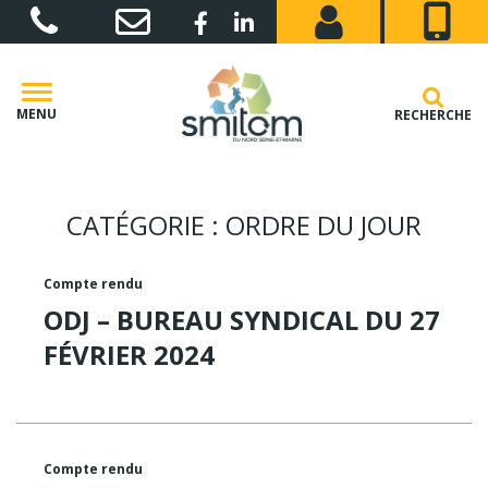
Gestion des traceurs
Lien vers le compte Facebook
Lien vers le compte Linkedin
MENU
RECHERCHE
CATÉGORIE :
ORDRE DU JOUR
Compte rendu
ODJ – BUREAU SYNDICAL DU 27
FÉVRIER 2024
Compte rendu