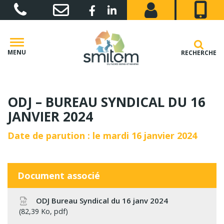
Gestion des traceurs
Lien vers le compte Facebook
Lien vers le compte Linkedin
MENU
RECHERCHE
ODJ – BUREAU SYNDICAL DU 16
JANVIER 2024
Date de parution : le mardi 16 janvier 2024
Document associé
ODJ Bureau Syndical du 16 janv 2024
82,39 Ko, pdf