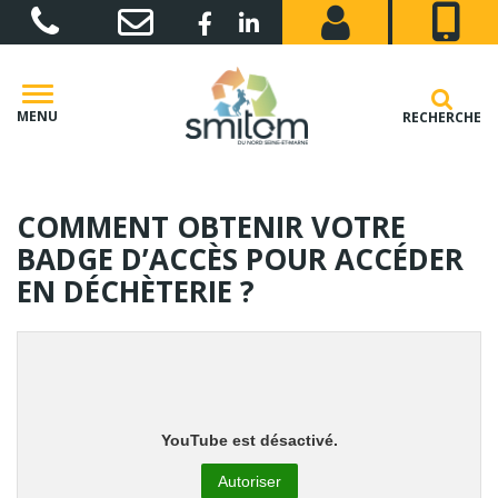
Gestion des traceurs
Lien vers le compte Facebook
Lien vers le compte Linkedin
MENU
RECHERCHE
COMMENT OBTENIR VOTRE
BADGE D’ACCÈS POUR ACCÉDER
EN DÉCHÈTERIE ?
YouTube est désactivé.
Autoriser