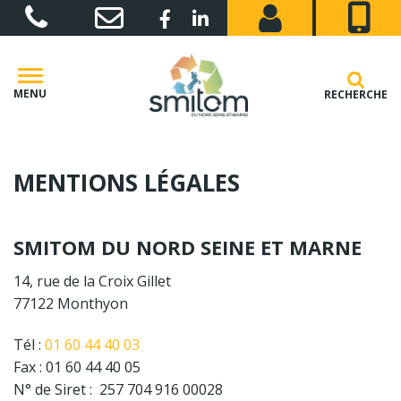
Gestion des traceurs
Lien vers le compte Facebook
Lien vers le compte Linkedin
MENU
RECHERCHE
MENTIONS LÉGALES
SMITOM DU NORD SEINE ET MARNE
14, rue de la Croix Gillet
77122 Monthyon
Tél :
01 60 44 40 03
Fax : 01 60 44 40 05
N° de Siret : 257 704 916 00028