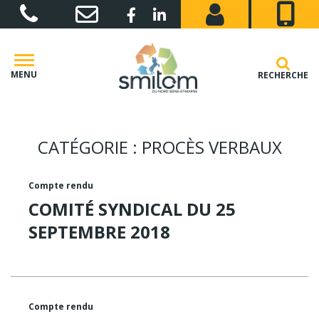
Gestion des traceurs
Lien vers le compte Facebook
Lien vers le compte Linkedin
MENU
RECHERCHE
CATÉGORIE :
PROCÈS VERBAUX
Compte rendu
COMITÉ SYNDICAL DU 25
SEPTEMBRE 2018
Compte rendu