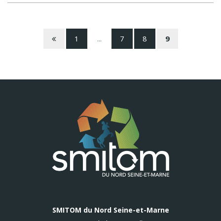
Page précédente
1
...
7
8
9
SMITOM du Nord Seine-et-Marne