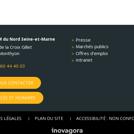
 du Nord Seine-et-Marne
Presse
Marchés publics
e la Croix Gillet
Offres d’emploi
Monthyon
Intranet
60 44 40 03
US CONTACTER
CÈS ET HORAIRES
S LÉGALES
PLAN DU SITE
ACCESSIBILITÉ : NON CON