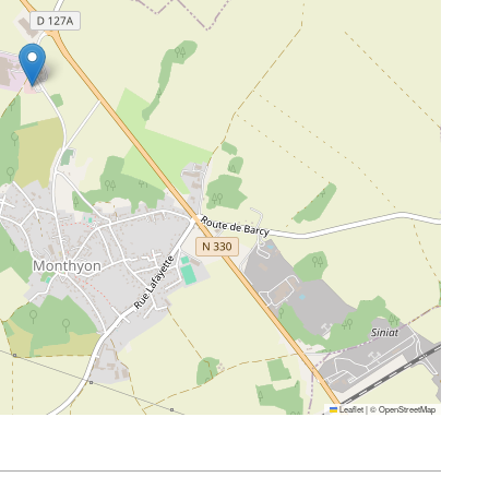
Leaflet
|
©
OpenStreetMap