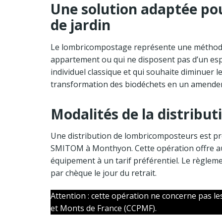
Une solution adaptée pou
de jardin
Le lombricompostage représente une méthode e
appartement ou qui ne disposent pas d’un esp
individuel classique et qui souhaite diminuer l
transformation des biodéchets en un amendeme
Modalités de la distribut
Une distribution de lombricomposteurs est p
SMITOM à Monthyon. Cette opération offre aux
équipement à un tarif préférentiel. Le règlem
par chèque le jour du retrait.
Attention : cette opération ne concerne pas 
et Monts de France (CCPMF).