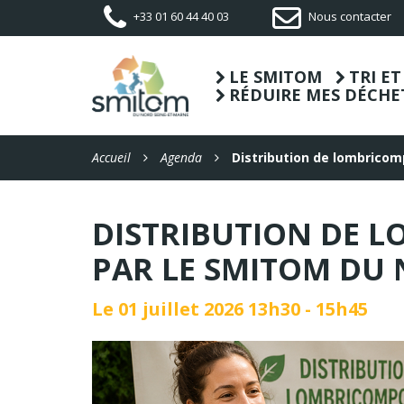
Gestion des traceurs
+33 01 60 44 40 03
Nous contacter
LE SMITOM
TRI E
RÉDUIRE MES DÉCHE
Accueil
Agenda
Distribution de lombrico
DISTRIBUTION DE 
PAR LE SMITOM DU 
Le
01
juillet
2026
13h30 - 15h45