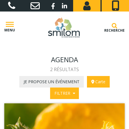
Gestion des traceurs
Lien vers le compte Facebook
Lien vers le compte Linkedin
MENU
RECHERCHE
AGENDA
2 RÉSULTATS
JE PROPOSE UN ÉVÉNEMENT
Carte
FILTRER