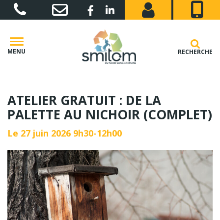
Gestion des traceurs
Lien vers le compte Facebook
Lien vers le compte Linkedin
MENU
RECHERCHE
ATELIER GRATUIT : DE LA
PALETTE AU NICHOIR (COMPLET)
Le
27
juin
2026
9h30-12h00