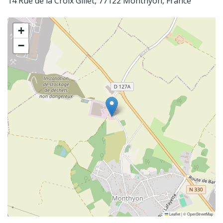
14 Rue de la Croix Gillet, 77122 Monthyon, France
+
−
Leaflet
|
©
OpenStreetMap