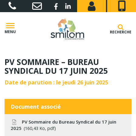
Gestion des traceurs
Lien vers le compte Facebook
Lien vers le compte Linkedin
MENU
RECHERCHE
PV SOMMAIRE – BUREAU
SYNDICAL DU 17 JUIN 2025
Date de parution : le jeudi 26 juin 2025
Document associé
PV Sommaire du Bureau Syndical du 17 juin
2025
160,43 Ko, pdf