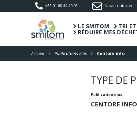
Gestion des traceurs
+33 01 60 44 40 03
Nous contacter
LE SMITOM
TRI E
RÉDUIRE MES DÉCHE
Accueil
Publications Elus
Centore info
TYPE DE 
Publication elus
CENTORE INFO