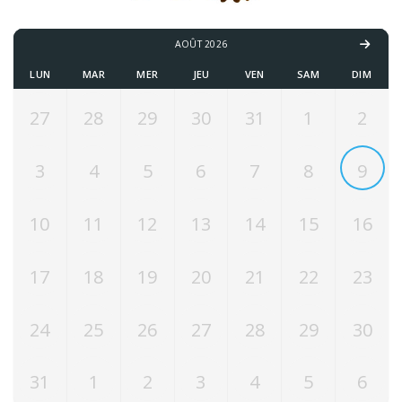
AOÛT 2026
LUN
MAR
MER
JEU
VEN
SAM
DIM
27
28
29
30
31
1
2
3
4
5
6
7
8
9
10
11
12
13
14
15
16
17
18
19
20
21
22
23
24
25
26
27
28
29
30
31
1
2
3
4
5
6