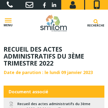
Gestion des traceurs
Lien vers le compte Facebook
Lien vers le compte Linkedin
MENU
RECHERCHE
RECUEIL DES ACTES
ADMINISTRATIFS DU 3ÈME
TRIMESTRE 2022
Date de parution : le lundi 09 janvier 2023
Document associé
Recueil des actes administratifs du 3ème