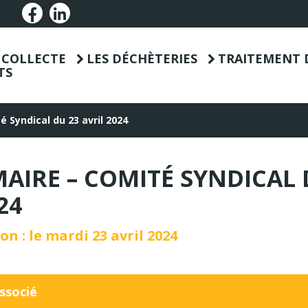
Lien vers le compte Facebook
Lien vers le compte Linkedin
T COLLECTE
LES DÉCHÈTERIES
TRAITEMENT 
TS
 Syndical du 23 avril 2024
AIRE – COMITÉ SYNDICAL 
24
n : le mardi 23 avril 2024
ssocié