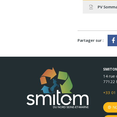
PV Sommair
Partager sur :
SMITOM
14 rue d
77122 
+33 01 
NO