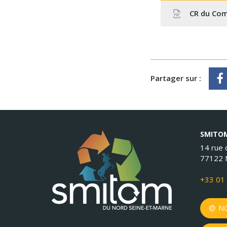
CR du Com
Partager sur :
SMITOM
14 rue d
77122 
+33 01 
NO