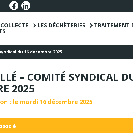
Lien vers le compte Facebook
Lien vers le compte Linkedin
T COLLECTE
LES DÉCHÈTERIES
TRAITEMENT 
TS
 syndical du 16 décembre 2025
LLÉ – COMITÉ SYNDICAL D
E 2025
on : le mardi 16 décembre 2025
ssocié