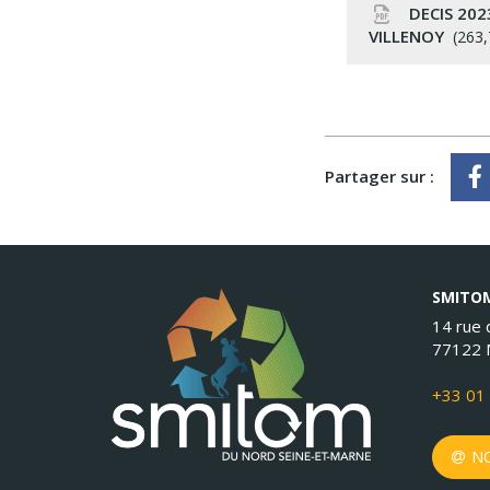
DECIS 202
VILLENOY
263,
Partager sur :
SMITOM
14 rue d
77122 
+33 01 
NO