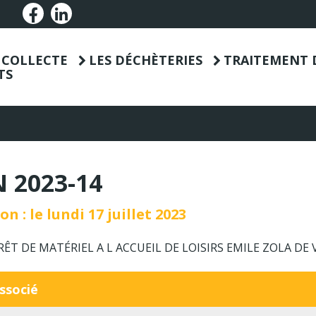
Lien vers le compte Facebook
Lien vers le compte Linkedin
T COLLECTE
LES DÉCHÈTERIES
TRAITEMENT 
TS
 2023-14
n : le lundi 17 juillet 2023
T DE MATÉRIEL A L ACCUEIL DE LOISIRS EMILE ZOLA DE 
ssocié