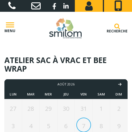
Gestion des traceurs
Lien vers le compte Facebook
Lien vers le compte Linkedin
MENU
RECHERCHE
ATELIER SAC À VRAC ET BEE
WRAP
AOÛT 2026
LUN
MAR
MER
JEU
VEN
SAM
DIM
27
28
29
30
31
1
2
3
4
5
6
7
8
9