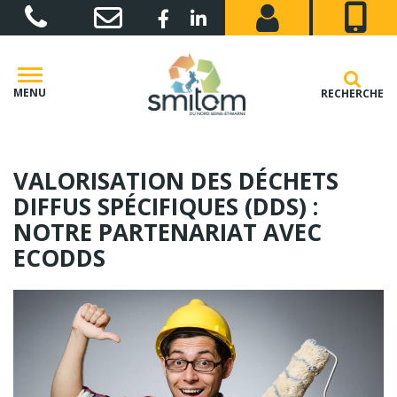
Gestion des traceurs
Lien vers le compte Facebook
Lien vers le compte Linkedin
MENU
RECHERCHE
VALORISATION DES DÉCHETS
DIFFUS SPÉCIFIQUES (DDS) :
NOTRE PARTENARIAT AVEC
ECODDS