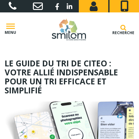
Gestion des traceurs
Lien vers le compte Facebook
Lien vers le compte Linkedin
MENU
RECHERCHE
LE GUIDE DU TRI DE CITEO :
VOTRE ALLIÉ INDISPENSABLE
POUR UN TRI EFFICACE ET
SIMPLIFIÉ