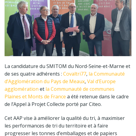
La candidature du SMITOM du Nord-Seine-et-Marne et
de ses quatre adhérents :
Covaltri77
,
la Communauté
d’Agglomération du Pays de Meaux
,
Val d’Europe
agglomération
et
la Communauté de communes
Plaines et Monts de France
a été retenue dans le cadre
de l’Appel à Projet Collecte porté par Citeo.
Cet AAP vise à améliorer la qualité du tri, à maximiser
les performances de tri du territoire et à faire
progresser les tonnes d’emballages et de papiers