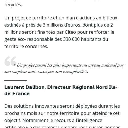
recyclés.
Un projet de territoire et un plan d’actions ambitieux
estimés à près de 3 millions d’euros, dont plus de 2
millions seront financés par Citeo pour renforcer le
geste éco-responsable des 330 000 habitants du
territoire concernés.
« 𝑈𝑛 𝑝𝑟𝑜𝑗𝑒𝑡 𝑝𝑎𝑟𝑚𝑖 𝑙𝑒𝑠 𝑝𝑙𝑢𝑠 𝑖𝑚𝑝𝑜𝑟𝑡𝑎𝑛𝑡𝑠 𝑎𝑢 𝑛𝑖𝑣𝑒𝑎𝑢 𝑛𝑎𝑡𝑖𝑜𝑛𝑎𝑙 𝑝𝑎𝑟
𝑠𝑜𝑛 𝑎𝑚𝑝𝑙𝑒𝑢𝑟 𝑚𝑎𝑖𝑠 𝑎𝑢𝑠𝑠𝑖 𝑝𝑎𝑟 𝑠𝑜𝑛 𝑒𝑥𝑒𝑚𝑝𝑙𝑎𝑟𝑖𝑡𝑒́ ».
𝗟𝗮𝘂𝗿𝗲𝗻𝘁 𝗗𝗮𝗹𝗶𝗯𝗼𝗻, 𝗗𝗶𝗿𝗲𝗰𝘁𝗲𝘂𝗿 𝗥𝗲́𝗴𝗶𝗼𝗻𝗮𝗹 𝗡𝗼𝗿𝗱 𝗜̂𝗹𝗲-
𝗱𝗲-𝗙𝗿𝗮𝗻𝗰𝗲
Des solutions innovantes seront déployées durant les
prochains mois sur notre territoire pour atteindre cet
objectif. Notamment le recours à l’intelligence
artificielle via des caméras embarquées sur les bennes