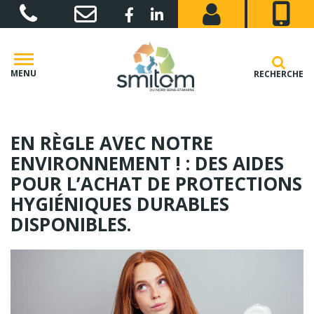
Gestion des traceurs
Lien vers le compte Facebook
Lien vers le compte Linkedin
MENU
RECHERCHE
EN RÈGLE AVEC NOTRE
ENVIRONNEMENT ! : DES AIDES
POUR L’ACHAT DE PROTECTIONS
HYGIÉNIQUES DURABLES
DISPONIBLES.